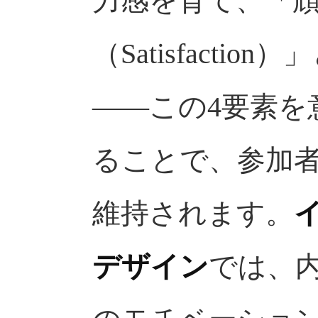
力感を育て、「
（Satisfacti
——この4要素を
ることで、参加
維持されます。
デザイン
では、